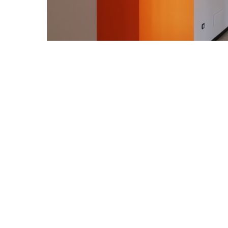
Via Giuseppe Mazzini n. 1 - 27043 Broni (
P.iva
02070390188
+39 0385 51584
IA
info@ebnersas.it
© 2023 Copyright Ebner s.r.l.