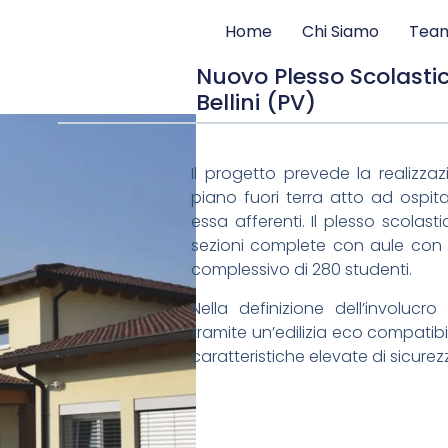
Home
Chi Siamo
Tea
Nuovo Plesso Scolasti
Bellini (PV)
Il progetto prevede la realizza
piano fuori terra atto ad ospita
essa afferenti. Il plesso scolas
sezioni complete con aule con c
complessivo di 280 studenti.
Nella definizione dell’involucr
tramite un’edilizia eco compati
caratteristiche elevate di sicurez