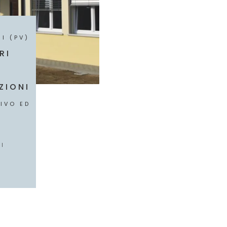
I (PV)
RI
ZIONI
IVO ED
NI