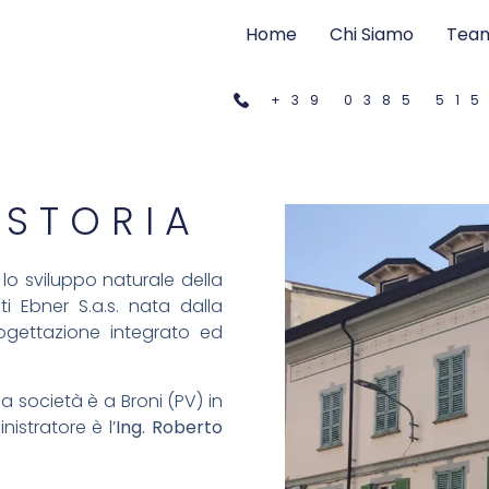
Home
Chi Siamo
Tea
+39 0385 51
 STORIA
lo sviluppo naturale della
i Ebner S.a.s. nata dalla
rogettazione integrato ed
a società è a Broni (PV) in
nistratore è l’
Ing. Roberto