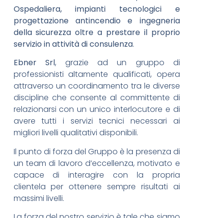
Ospedaliera, i
mpianti tecnologici e
p
rogettazione antincendio e ingegneria
della sicurezza
oltre a prestare il proprio
servizio in attività di consulenza
.
Ebner Srl
, grazie ad un gruppo di
professionisti altamente qualificati, opera
attraverso un coordinamento tra le diverse
discipline che consente al committente di
relazionarsi con un unico interlocutore e di
avere tutti i servizi tecnici necessari ai
migliori livelli qualitativi disponibili.
Il punto di forza del Gruppo è la presenza di
un team di lavoro d’eccellenza, motivato e
capace di interagire con la propria
clientela per ottenere sempre risultati ai
massimi livelli.
La forza del nostro servizio è tale che siamo