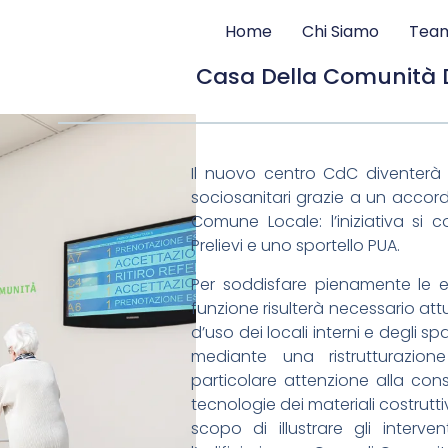
Home
Chi Siamo
Tea
Casa Della Comunità D
Il nuovo centro CdC diventerà u
sociosanitari grazie a un accord
Comune Locale: l’iniziativa si c
Prelievi e uno sportello PUA.
Per soddisfare pienamente le 
funzione risulterà necessario at
d’uso dei locali interni e degli sp
mediante una ristrutturazion
particolare attenzione alla cons
tecnologie dei materiali costruttiv
scopo di illustrare gli interve