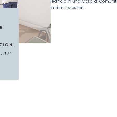
l’edificio in una Casa di Comunità 
minimi necessari.
RI
ZIONI
LITA’